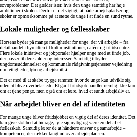
søvnproblemer. Det gælder især, hvis den unge samtidig har høje
ambitioner i skolen. Derfor er det vigtigt, at både arbejdspladser og
skoler er opmærksomme på at støtte de unge i at finde en sund rytme.
Lokale muligheder og fællesskaber
Horsens byder på mange muligheder for unge, der vil arbejde – fra
detailhandel i bymidten til kulturinstitutioner, caféer og fritidscentre.
Flere lokale initiativer og jobportaler hjælper unge med at finde job,
der passer til deres alder og interesser. Samtidig tilbyder
ungdomsuddannelser og kommunale rådgivningstjenester vejledning
om rettigheder, løn og arbejdsmiljø.
Det er med til at skabe trygge rammer, hvor de unge kan udvikle sig
uden at blive overbelastede. Et godt fritidsjob handler nemlig ikke kun
om at tjene penge, men også om at lære, hvad et sundt arbejdsliv er.
Når arbejdet bliver en del af identiteten
For mange unge bliver fritidsjobbet en vigtig del af deres identitet. Det
kan give stolthed at bidrage, føle sig nyttig og være en del af et
fællesskab. Samtidig lærer de at håndtere ansvar og samarbejde –
kompetencer, der rækker langt ud over arbejdspladsen.