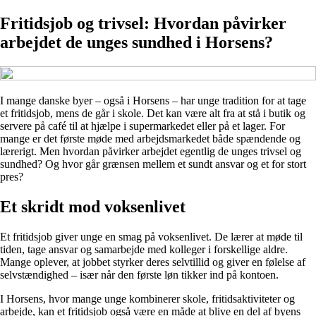
Fritidsjob og trivsel: Hvordan påvirker
arbejdet de unges sundhed i Horsens?
I mange danske byer – også i Horsens – har unge tradition for at tage
et fritidsjob, mens de går i skole. Det kan være alt fra at stå i butik og
servere på café til at hjælpe i supermarkedet eller på et lager. For
mange er det første møde med arbejdsmarkedet både spændende og
lærerigt. Men hvordan påvirker arbejdet egentlig de unges trivsel og
sundhed? Og hvor går grænsen mellem et sundt ansvar og et for stort
pres?
Et skridt mod voksenlivet
Et fritidsjob giver unge en smag på voksenlivet. De lærer at møde til
tiden, tage ansvar og samarbejde med kolleger i forskellige aldre.
Mange oplever, at jobbet styrker deres selvtillid og giver en følelse af
selvstændighed – især når den første løn tikker ind på kontoen.
I Horsens, hvor mange unge kombinerer skole, fritidsaktiviteter og
arbejde, kan et fritidsjob også være en måde at blive en del af byens