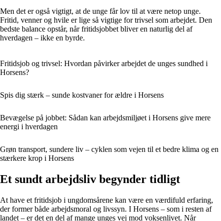
Men det er også vigtigt, at de unge får lov til at være netop unge.
Fritid, venner og hvile er lige så vigtige for trivsel som arbejdet. Den
bedste balance opstår, når fritidsjobbet bliver en naturlig del af
hverdagen – ikke en byrde.
Fritidsjob og trivsel: Hvordan påvirker arbejdet de unges sundhed i
Horsens?
Spis dig stærk – sunde kostvaner for ældre i Horsens
Bevægelse på jobbet: Sådan kan arbejdsmiljøet i Horsens give mere
energi i hverdagen
Grøn transport, sundere liv – cyklen som vejen til et bedre klima og en
stærkere krop i Horsens
Et sundt arbejdsliv begynder tidligt
At have et fritidsjob i ungdomsårene kan være en værdifuld erfaring,
der former både arbejdsmoral og livssyn. I Horsens – som i resten af
landet – er det en del af mange unges vej mod voksenlivet. Når