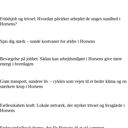
Fritidsjob og trivsel: Hvordan påvirker arbejdet de unges sundhed i
Horsens?
Spis dig stærk – sunde kostvaner for ældre i Horsens
Bevægelse på jobbet: Sådan kan arbejdsmiljøet i Horsens give mere
energi i hverdagen
Grøn transport, sundere liv – cyklen som vejen til et bedre klima og en
stærkere krop i Horsens
Fællesskabets kraft: Lokale netværk, der styrker trivsel og livsglæde i
Horsens
Fødevarefællesskaberne, der får Horsens til at stå sammen