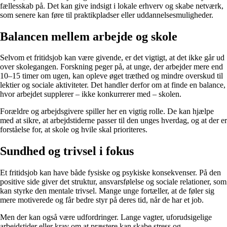
fællesskab på. Det kan give indsigt i lokale erhverv og skabe netværk,
som senere kan føre til praktikpladser eller uddannelsesmuligheder.
Balancen mellem arbejde og skole
Selvom et fritidsjob kan være givende, er det vigtigt, at det ikke går ud
over skolegangen. Forskning peger på, at unge, der arbejder mere end
10–15 timer om ugen, kan opleve øget træthed og mindre overskud til
lektier og sociale aktiviteter. Det handler derfor om at finde en balance,
hvor arbejdet supplerer – ikke konkurrerer med – skolen.
Forældre og arbejdsgivere spiller her en vigtig rolle. De kan hjælpe
med at sikre, at arbejdstiderne passer til den unges hverdag, og at der er
forståelse for, at skole og hvile skal prioriteres.
Sundhed og trivsel i fokus
Et fritidsjob kan have både fysiske og psykiske konsekvenser. På den
positive side giver det struktur, ansvarsfølelse og sociale relationer, som
kan styrke den mentale trivsel. Mange unge fortæller, at de føler sig
mere motiverede og får bedre styr på deres tid, når de har et job.
Men der kan også være udfordringer. Lange vagter, uforudsigelige
arbejdstider eller krav om at præstere kan skabe stress og