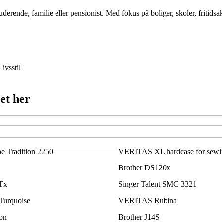
uderende, familie eller pensionist. Med fokus på boliger, skoler, fritids
Livsstil
et her
e Tradition 2250
VERITAS XL hardcase for sewi
Brother DS120x
Tx
Singer Talent SMC 3321
Turquoise
VERITAS Rubina
on
Brother J14S