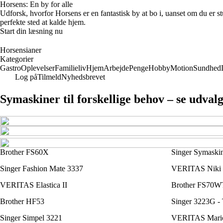
Horsens: En by for alle
Udforsk, hvorfor Horsens er en fantastisk by at bo i, uanset om du er st
perfekte sted at kalde hjem.
Start din læsning nu
Horsensianer
Kategorier
Gastro
Oplevelser
Familieliv
Hjem
Arbejde
Penge
Hobby
Motion
Sundhed
Log på
Tilmeld
Nyhedsbrevet
Symaskiner til forskellige behov – se udvalg
Brother FS60X
Singer Symaskin
Singer Fashion Mate 3337
VERITAS Niki
VERITAS Elastica II
Brother FS70W
Brother HF53
Singer 3223G - 
Singer Simpel 3221
VERITAS Mari