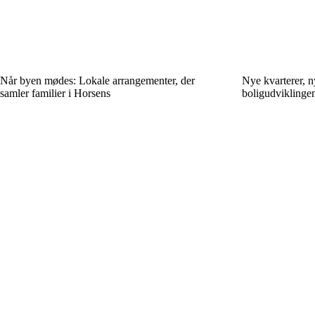
Når byen mødes: Lokale arrangementer, der
Nye kvarterer, n
samler familier i Horsens
boligudviklingen