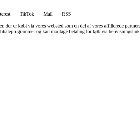
terest
TikTok
Mail
RSS
ter, der er købt via vores websted som en del af vores affilierede partne
affiliateprogrammer og kan modtage betaling for køb via henvisningslinks