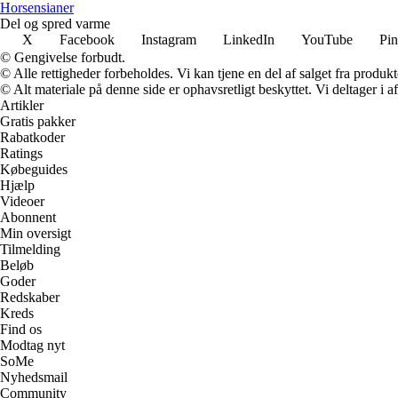
Horsensianer
Del og spred varme
X
Facebook
Instagram
LinkedIn
YouTube
Pin
© Gengivelse forbudt.
© Alle rettigheder forbeholdes. Vi kan tjene en del af salget fra produk
© Alt materiale på denne side er ophavsretligt beskyttet. Vi deltager i 
Artikler
Gratis pakker
Rabatkoder
Ratings
Købeguides
Hjælp
Videoer
Abonnent
Min oversigt
Tilmelding
Beløb
Goder
Redskaber
Kreds
Find os
Modtag nyt
SoMe
Nyhedsmail
Community