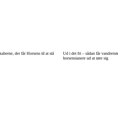
aberne, der får Horsens til at stå
Ud i det fri – sådan får vandrerut
horsensianere ud at røre sig